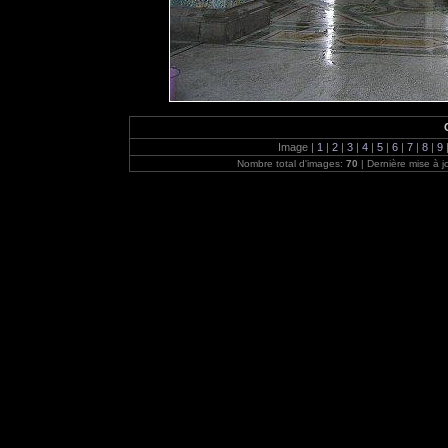
Image |
1
|
2
|
3
|
4
|
5
|
6
|
7
|
8
|
9
Nombre total d'images:
70
| Dernière mise à j