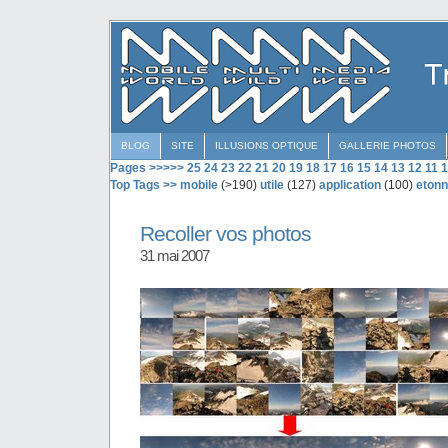
BLOG
SITE
ILLUSIONS OPTIQUE
GALLERIE PHOTOS
Pages >>>>>
25
24
23
22
21
20
19
18
17
16
15
14
13
12
11
1
Top Tags >>
mobile
(>190)
utile
(127)
application
(100)
etonn
Recoller vos photos
31 mai 2007