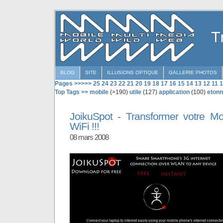
BLOG
SITE
ILLUSIONS OPTIQUE
GALLERIE PHOTOS
Pages >>>>>
25
24
23
22
21
20
19
18
17
16
15
14
13
12
11
1
Top Tags >>
mobile
(>190)
utile
(127)
application
(100)
etonn
JoikuSpot - Transformer votre Mo
WiFi !!!
08 mars 2008