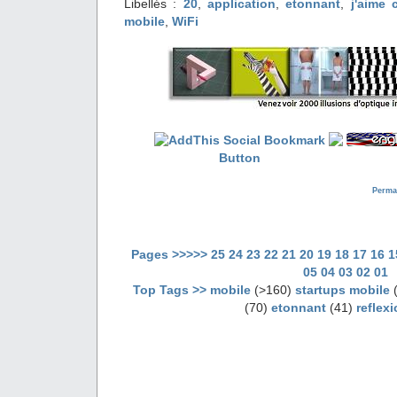
Libellés :
20
,
application
,
etonnant
,
j'aime 
mobile
,
WiFi
Perma
Pages >>>>>
25
24
23
22
21
20
19
18
17
16
1
05
04
03
02
01
Top Tags >>
mobile
(>160)
startups mobile
(
(70)
etonnant
(41)
reflex