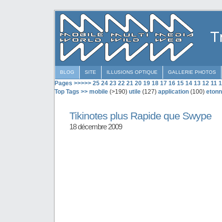
BLOG
SITE
ILLUSIONS OPTIQUE
GALLERIE PHOTOS
Pages >>>>>
25
24
23
22
21
20
19
18
17
16
15
14
13
12
11
1
Top Tags >>
mobile
(>190)
utile
(127)
application
(100)
etonn
Tikinotes plus Rapide que Swype
18 décembre 2009