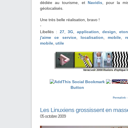
dédiée au tourisme, et
Navidis
, pour la mi
géolocalisés.
Une très belle réalisation, bravo !
-
Libellés :
27
,
3G
,
application
,
design
,
eto
j'aime ce service
,
localisation
,
mobile
,
r
mobile
,
utile
Permalink 
Les Linuxiens grossissent en masse.
05 octobre 2009