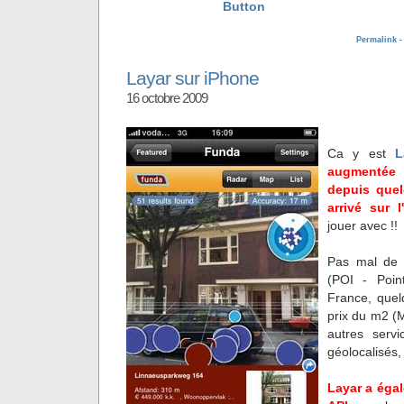
Permalink 
Layar sur iPhone
16 octobre 2009
Ca y est
L
augmentée
depuis que
arrivé sur l
jouer avec !!
Pas mal de c
(POI - Poin
France, quel
prix du m2 (M
autres servi
géolocalisés, 
Layar a éga