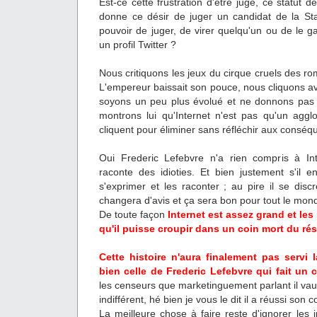
Est-ce cette frustration d'être jugé, ce statut 
donne ce désir de juger un candidat de la St
pouvoir de juger, de virer quelqu'un ou de le 
un profil Twitter ?
Nous critiquons les jeux du cirque cruels des ro
L'empereur baissait son pouce, nous cliquons av
soyons un peu plus évolué et ne donnons pas 
montrons lui qu'Internet n'est pas qu'un agg
cliquent pour éliminer sans réfléchir aux conséq
Oui Frederic Lefebvre n'a rien compris à Int
raconte des idioties. Et bien justement s'il e
s'exprimer et les raconter ; au pire il se disc
changera d'avis et ça sera bon pour tout le mon
De toute façon
Internet est assez grand et le
qu'il puisse croupir dans un coin mort du ré
Cette histoire n'aura finalement pas servi
bien celle de Frederic Lefebvre qui fait un 
les censeurs que marketinguement parlant il vaut
indifférent, hé bien je vous le dit il a réussi son c
La meilleure chose à faire reste d'ignorer les 