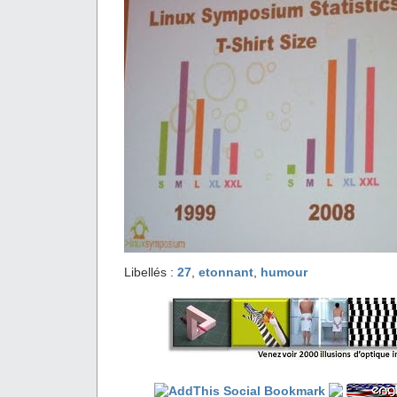
Libellés :
27
,
etonnant
,
humour