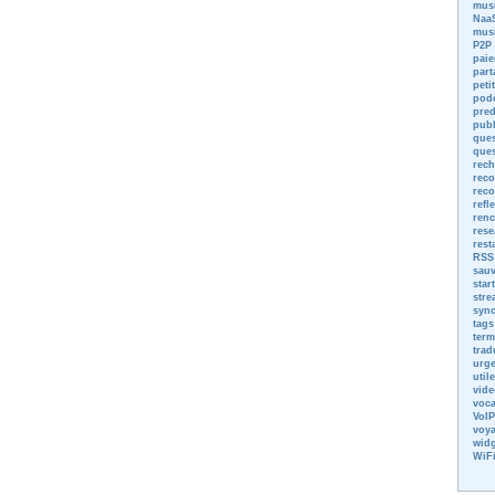
mus
NaaS
mus
P2P
paie
part
peti
pod
pred
publ
ques
ques
rech
reco
reco
refl
renc
rese
rest
RSS
sau
star
stre
sync
tags
term
trad
urg
utile
vide
voca
VoIP
voy
widg
WiF