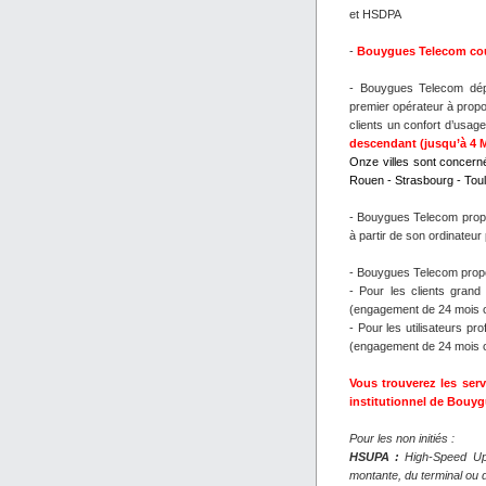
et HSDPA
-
Bouygues Telecom couv
- Bouygues Telecom dép
premier opérateur à propo
clients un confort d’usa
descendant (jusqu’à 4 M
Onze villes sont concerné
Rouen - Strasbourg - Tou
- Bouygues Telecom propo
à partir de son ordinateur 
- Bouygues Telecom propo
- Pour les clients grand 
(engagement de 24 mois ou
- Pour les utilisateurs pr
(engagement de 24 mois o
Vous trouverez les ser
institutionnel de Bouy
Pour les non initiés :
HSUPA :
High-Speed Upli
montante, du terminal ou d