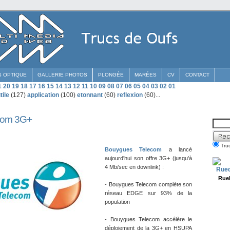
S OPTIQUE
GALLERIE PHOTOS
PLONGÉE
MARÉES
CV
CONTACT
1
20
19
18
17
16
15
14
13
12
11
10
09
08
07
06
05
04
03
02
01
tile
(127)
application
(100)
etonnant
(60)
reflexion
(60)...
com 3G+
Tru
Bouygues Telecom
a lancé
aujourd'hui son offre 3G+ (jusqu'à
4 Mb/sec en downlink) :
Rue
- Bouygues Telecom complète son
réseau EDGE sur 93% de la
population
- Bouygues Telecom accélère le
déploiement de la 3G+ en HSUPA