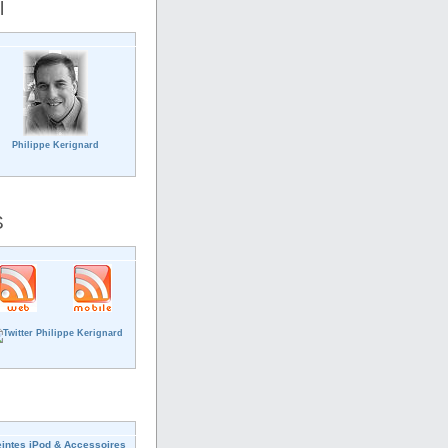
l
Philippe Kerignard
S
intes iPod & Accessoires