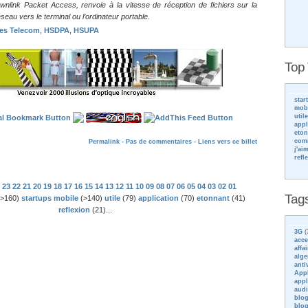
link Packet Access, renvoie à la vitesse de réception de fichiers sur la
seau vers le terminal ou l’ordinateur portable.
es Telecom
,
HSDPA
,
HSUPA
Top
star
mob
utile
appl
eton
com
Permalink -
Pas de commentaires
- Liens vers ce billet
j'ai
refl
23
22
21
20
19
18
17
16
15
14
13
12
11
10
09
08
07
06
05
04
03
02
01
Tag
>160)
startups mobile
(>140)
utile
(79)
application
(70)
etonnant
(41)
reflexion
(21)...
3G
(
acce
affai
alge
anti
App
appl
aud
blo
blog