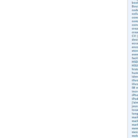
boo
Bou
code
coll
com
com
conv
crea
crea
CV
(
des
ecra
enc
eton
eve
faci
HSD
HSU
hist
hum
iden
illu
illu
IM m
incr
iPh
iPo
j'ai
jeux
loca
long
mark
mark
mark
me
mess
mob