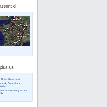
assent ici
plus lus
 Clône Numérique
ebook, Conditions
érales
veur de Streaming sur un
ile