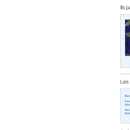
Ils p
Les 
Mon
Fac
Gén
Ser
Mob