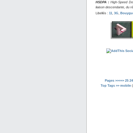
HSDPA :
High-Speed Down
liaison descendante, du ré
Libellés :
11
,
3G
,
Bouygu
Pages >>>>>
25
24
Top Tags >>
mobile
(