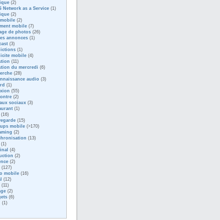
ique
(2)
 Network as a Service
(1)
ique
(2)
 mobile
(2)
ment mobile
(7)
age de photos
(26)
tes annonces
(1)
cast
(3)
ictions
(1)
icite mobile
(4)
tion
(11)
tion du mercredi
(6)
erche
(28)
nnaissance audio
(3)
rd
(1)
exion
(55)
ontre
(2)
aux sociaux
(3)
aurant
(1)
(16)
vegarde
(15)
tups mobile
(>170)
aming
(2)
hronisation
(13)
(1)
inal
(4)
uction
(2)
ence
(2)
(127)
o mobile
(16)
l
(12)
(11)
age
(2)
ets
(6)
i
(1)