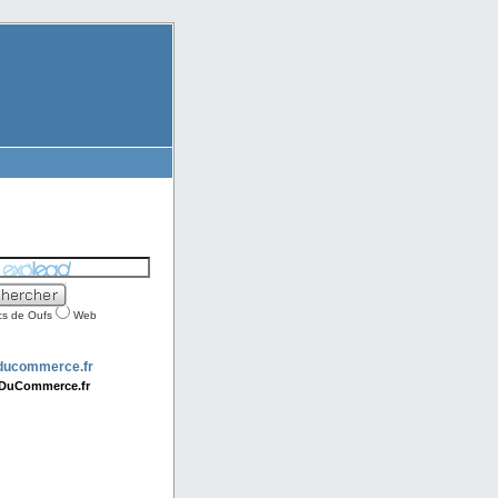
cs de Oufs
Web
DuCommerce.fr