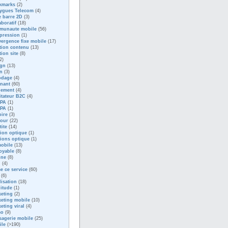
kmarks
(2)
ygues Telecom
(4)
 barre 2D
(3)
aboratif
(18)
munaute mobile
(56)
pression
(1)
ergence fixe mobile
(17)
tion contenu
(13)
tion site
(8)
2)
ign
(13)
n
(3)
odage
(4)
nant
(60)
nement
(4)
litateur B2C
(4)
PA
(1)
PA
(1)
oire
(3)
our
(22)
tite
(14)
sion optique
(1)
sions optique
(1)
obile
(13)
oyable
(8)
one
(8)
d
(4)
me ce service
(60)
(6)
lisation
(18)
itude
(1)
eting
(2)
eting mobile
(10)
eting viral
(4)
mo
(9)
agerie mobile
(25)
ile
(>190)