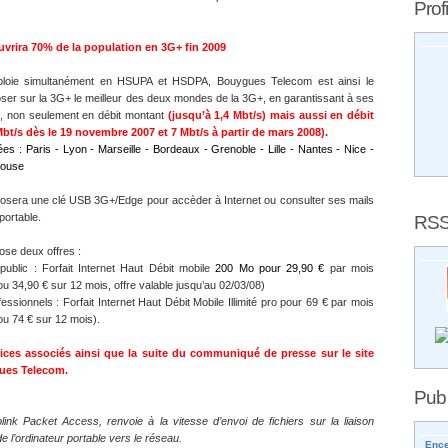
Profi
rira 70% de la population en 3G+ fin 2009
loie simultanément en HSUPA et HSDPA, Bouygues Telecom est ainsi le
ser sur la 3G+ le meilleur des deux mondes de la 3G+, en garantissant à ses
ge, non seulement en débit montant
(jusqu’à 1,4 Mbt/s) mais aussi en débit
bt/s dès le 19 novembre 2007 et 7 Mbt/s à partir de mars 2008).
es : Paris - Lyon - Marseille - Bordeaux - Grenoble - Lille - Nantes - Nice -
louse
sera une clé USB 3G+/Edge pour accèder à Internet ou consulter ses mails
RS
portable.
se deux offres :
public : Forfait Internet Haut Débit mobile
200 Mo pour 29,90 €
par mois
 34,90 € sur 12 mois, offre valable jusqu’au 02/03/08)
ofessionnels : Forfait Internet Haut Débit Mobile Illimité pro pour 69 € par mois
u 74 € sur 12 mois).
vices associés ainsi que la suite du communiqué de presse sur le site
gues Telecom
.
Pub
nk Packet Access, renvoie à la vitesse d’envoi de fichiers sur la liaison
e l’ordinateur portable vers le réseau.
Ence