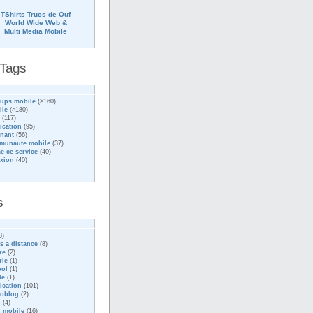
TShirts Trucs de Ouf
World Wide Web &
Multi Media Mobile
 Tags
tups mobile
(>160)
ile
(>180)
(117)
ication
(95)
nant
(56)
munaute mobile
(37)
me ce service
(40)
exion
(40)
s
3)
s a distance
(8)
re
(2)
rie
(1)
vol
(1)
le
(1)
ication
(101)
ioblog
(2)
g
(4)
 mobile
(16)