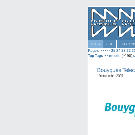
BLOG
SITE
ILLUSION
Pages >>>>>
25
24
23
22
2
Top Tags >>
mobile
(>190)
u
Bouygues Tele
19 novembre 2007