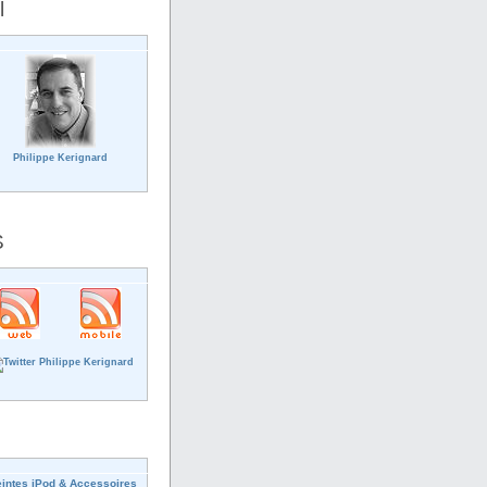
l
Philippe Kerignard
S
intes iPod & Accessoires