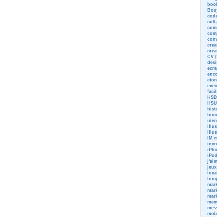
boo
Bou
code
coll
com
com
conv
crea
crea
CV
(
des
ecra
enc
eton
eve
faci
HSD
HSU
hist
hum
iden
illu
illu
IM m
incr
iPh
iPo
j'ai
jeux
loca
long
mark
mark
mark
me
mess
mob