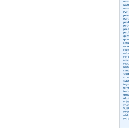
mus
NaaS
mus
P2P
paie
part
peti
pod
pred
publ
ques
ques
rech
reco
reco
refl
renc
rese
rest
RSS
sau
star
stre
sync
tags
term
trad
urg
utile
vide
voca
VoIP
voy
widg
WiF