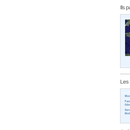
Ils p
Les 
Mon
Fac
Gén
Ser
Mob