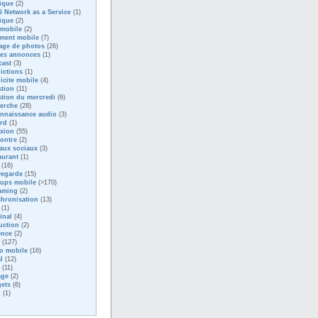
ique
(2)
 Network as a Service
(1)
ique
(2)
 mobile
(2)
ment mobile
(7)
age de photos
(26)
tes annonces
(1)
cast
(3)
ictions
(1)
icite mobile
(4)
tion
(11)
tion du mercredi
(6)
erche
(28)
nnaissance audio
(3)
rd
(1)
exion
(55)
ontre
(2)
aux sociaux
(3)
aurant
(1)
(16)
vegarde
(15)
tups mobile
(>170)
aming
(2)
hronisation
(13)
(1)
inal
(4)
uction
(2)
ence
(2)
(127)
o mobile
(16)
l
(12)
(11)
age
(2)
ets
(6)
i
(1)