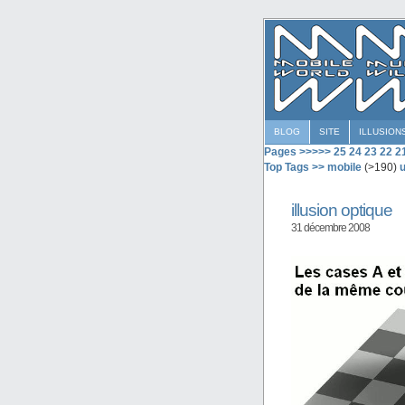
BLOG
SITE
ILLUSION
Pages >>>>>
25
24
23
22
2
Top Tags >>
mobile
(>190)
u
illusion optique
31 décembre 2008