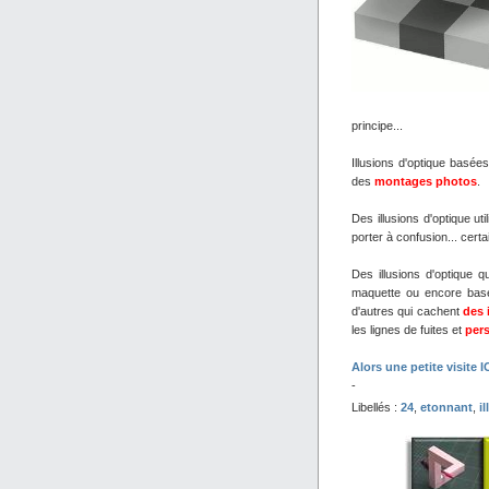
principe...
Illusions d'optique basée
des
montages photos
.
Des illusions d'optique ut
porter à confusion... cer
Des illusions d'optique q
maquette ou encore ba
d'autres qui cachent
des 
les lignes de fuites et
pers
Alors une petite visite 
-
Libellés :
24
,
etonnant
,
i