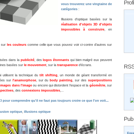
Profi
vous trouverez une vingtaine de
catégories
:
Illusions d'optique basées sur la
réalisation d'objets 3D d'objets
impossibles à construire
, en
s sur
les couleurs
comme celle que vous pouvez voir ci-contre d'autres sur
ilisées dans la
publicité
, des
logos étonnants
qui bien malgré eux peuvent
RS
taines basées sur
le mouvement
, sur la
transparence
d'écrans.
ui utilisent la technique du
tilt shifting
, un monde de géant transformé en
sées sur
l'anamorphose
, sur du
body painting
, sur des
superpositions
images dans l'image
ou encore qui distordent l'espace et la
géométrie
, sur
pectives
, des
connexions impossibles
,...
ICI pour comprendre qu'il ne faut pas toujours croire ce que l'on voit...
llusion optique
,
illusions optique
Pub
Ence