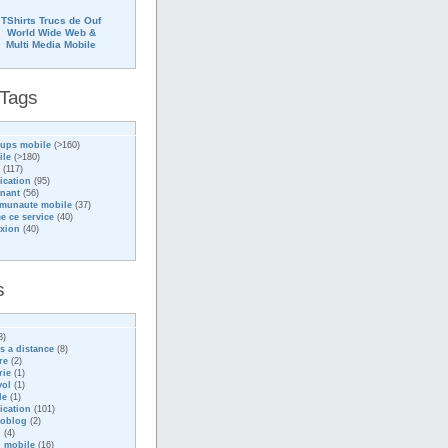
TShirts Trucs de Ouf
World Wide Web &
Multi Media Mobile
 Tags
tups mobile
(>160)
ile
(>180)
(117)
ication
(95)
nant
(56)
munaute mobile
(37)
me ce service
(40)
exion
(40)
s
3)
s a distance
(8)
re
(2)
rie
(1)
vol
(1)
le
(1)
ication
(101)
ioblog
(2)
g
(4)
 mobile
(16)