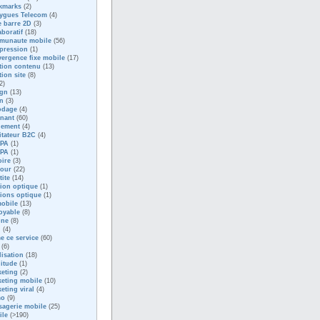
kmarks
(2)
ygues Telecom
(4)
 barre 2D
(3)
aboratif
(18)
munaute mobile
(56)
pression
(1)
ergence fixe mobile
(17)
tion contenu
(13)
tion site
(8)
2)
ign
(13)
n
(3)
odage
(4)
nant
(60)
nement
(4)
litateur B2C
(4)
PA
(1)
PA
(1)
oire
(3)
our
(22)
tite
(14)
sion optique
(1)
sions optique
(1)
obile
(13)
oyable
(8)
one
(8)
d
(4)
me ce service
(60)
(6)
lisation
(18)
itude
(1)
eting
(2)
eting mobile
(10)
eting viral
(4)
mo
(9)
agerie mobile
(25)
ile
(>190)