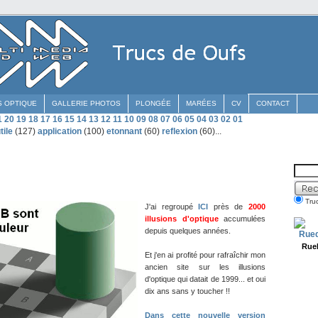
S OPTIQUE
GALLERIE PHOTOS
PLONGÉE
MARÉES
CV
CONTACT
1
20
19
18
17
16
15
14
13
12
11
10
09
08
07
06
05
04
03
02
01
tile
(127)
application
(100)
etonnant
(60)
reflexion
(60)...
Tru
J'ai regroupé
ICI
près de
2000
illusions d'optique
accumulées
depuis quelques années.
Rue
Et j'en ai profité pour rafraîchir mon
ancien site sur les illusions
d'optique qui datait de 1999... et oui
dix ans sans y toucher !!
Dans cette nouvelle version