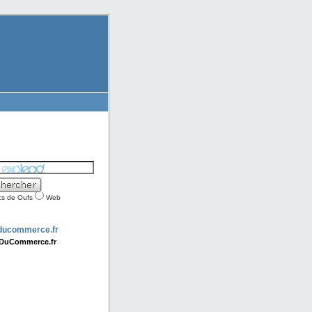
cs de Oufs
Web
DuCommerce.fr