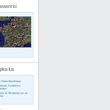
assent ici
plus lus
 Clône Numérique
ebook, Conditions
érales
veur de Streaming sur un
ile