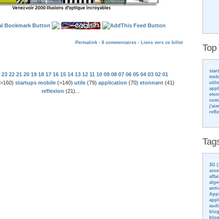
Permalink -
8 commentaires
- Liens vers ce billet
Top
star
23
22
21
20
19
18
17
16
15
14
13
12
11
10
09
08
07
06
05
04
03
02
01
mob
>160)
startups mobile
(>140)
utile
(79)
application
(70)
etonnant
(41)
utile
appl
reflexion
(21)...
eton
com
j'ai
refl
Tag
3G
(
acce
affai
alge
anti
App
appl
aud
blo
blog