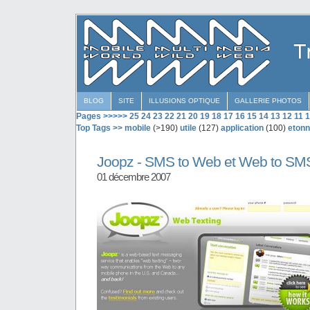
BLOG
SITE
ILLUSIONS OPTIQUE
GALLERIE PHOTOS
Pages >>>>>
25
24
23
22
21
20
19
18
17
16
15
14
13
12
11
1
Top Tags >>
mobile
(>190)
utile
(127)
application
(100)
etonn
Joopz - SMS to Web et Web to SM
01 décembre 2007