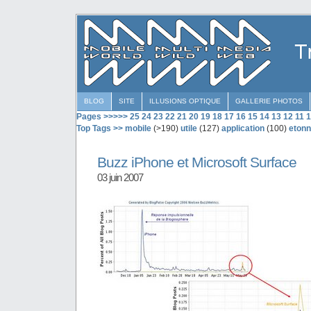
BLOG
SITE
ILLUSIONS OPTIQUE
GALLERIE PHOTOS
Pages >>>>>
25
24
23
22
21
20
19
18
17
16
15
14
13
12
11
1
Top Tags >>
mobile
(>190)
utile
(127)
application
(100)
etonn
Buzz iPhone et Microsoft Surface
03 juin 2007