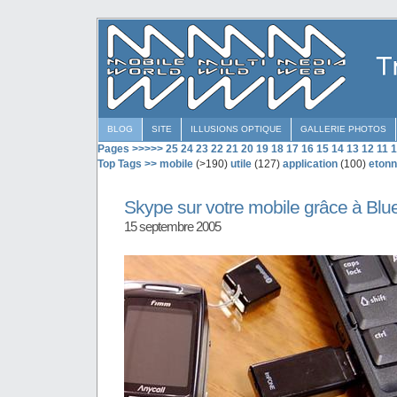
BLOG
SITE
ILLUSIONS OPTIQUE
GALLERIE PHOTOS
Pages >>>>>
25
24
23
22
21
20
19
18
17
16
15
14
13
12
11
1
Top Tags >>
mobile
(>190)
utile
(127)
application
(100)
etonn
Skype sur votre mobile grâce à Blu
15 septembre 2005