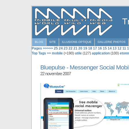
BLOG
SITE
ILLUSIONS OPTIQUE
GALLERIE PHOTOS
Pages >>>>>
25
24
23
22
21
20
19
18
17
16
15
14
13
12
11
1
Top Tags >>
mobile
(>190)
utile
(127)
application
(100)
etonn
Bluepulse - Messenger Social Mobi
22 novembre 2007