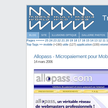
BLOG
SITE
ILLUSIONS OPTIQUE
GALLERIE PHOTOS
Pages >>>>>
25
24
23
22
21
20
19
18
17
16
15
14
13
12
11
1
Top Tags >>
mobile
(>190)
utile
(127)
application
(100)
etonn
Allopass - Micropaiement pour Mobi
14 mars 2006