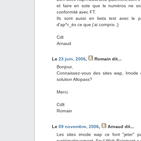
et faire en sote que le numéros ne soi
conformité avec FT.
Ils sont aussi en beta test avec le p
d'ap^r_ès ce que j'ai compris ;)
Cdt
Arnaud
Le
23 juin, 2006
,
Romain
dit...
Bonjour,
Connaissez-vous des sites wap, Imode q
solution Allopass?
Merci.
Cdlt
Romain
Le
09 novembre, 2006
,
Arnaud
dit...
Les sites imode wap ce font "jeter" pa
systématiquement. Seul Web-Paiement a d