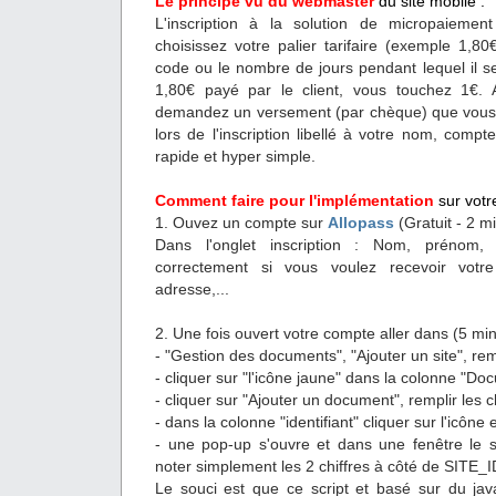
Le principe vu du webmaster
du site mobile :
L'inscription à la solution de micropaiement
choisissez votre palier tarifaire (exemple 1,80€
code ou le nombre de jours pendant lequel il se
1,80€ payé par le client, vous touchez 1€
demandez un versement (par chèque) que vous 
lors de l'inscription libellé à votre nom, compt
rapide et hyper simple.
Comment faire pour l'implémentation
sur votre
1. Ouvez un compte sur
Allopass
(Gratuit - 2 m
Dans l'onglet inscription : Nom, prénom, m
correctement si vous voulez recevoir vot
adresse,...
2. Une fois ouvert votre compte aller dans (5 min
- "Gestion des documents", "Ajouter un site", re
- cliquer sur "l'icône jaune" dans la colonne "Do
- cliquer sur "Ajouter un document", remplir les
- dans la colonne "identifiant" cliquer sur l'icôn
- une pop-up s'ouvre et dans une fenêtre le scr
noter simplement les 2 chiffres à côté de SITE
Le souci est que ce script et basé sur du jav