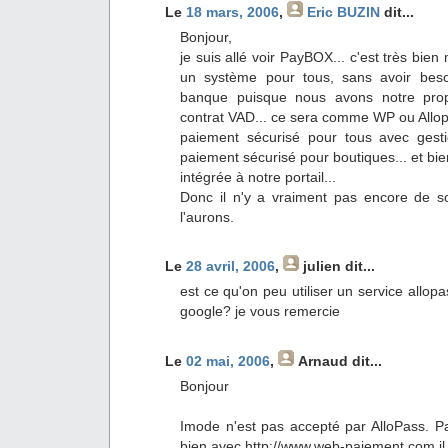
Le
18 mars, 2006
,
Eric BUZIN
dit...
Bonjour,
je suis allé voir PayBOX... c'est très bie
un système pour tous, sans avoir bes
banque puisque nous avons notre pro
contrat VAD... ce sera comme WP ou Allo
paiement sécurisé pour tous avec gest
paiement sécurisé pour boutiques... et bie
intégrée à notre portail...
Donc il n'y a vraiment pas encore de 
l'aurons.
Le
28 avril, 2006
,
julien
dit...
est ce qu'on peu utiliser un service allop
google? je vous remercie
Le
02 mai, 2006
,
Arnaud
dit...
Bonjour
Imode n'est pas accepté par AlloPass. Pa
bien avec http://www.web-paiement.com il 