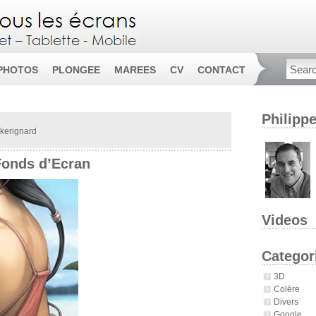
PHOTOS
PLONGEE
MAREES
CV
CONTACT
Philipp
kerignard
Fonds d’Ecran
Videos
Categor
3D
Colère
Divers
Google