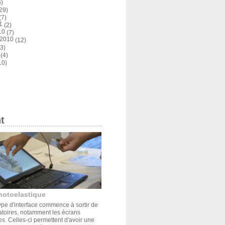
)
29)
(7)
1
(2)
10
(7)
 2010
(12)
3)
(4)
10)
t
hotoelastique
pe d'interface commence à sortir de
atoires, notamment les écrans
s. Celles-ci permettent d'avoir une