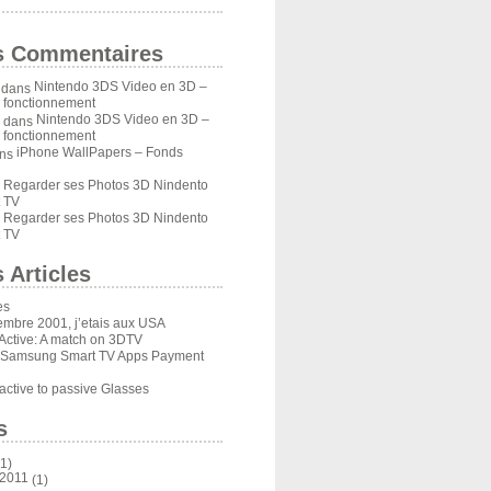
s Commentaires
Nintendo 3DS Video en 3D –
dans
u fonctionnement
Nintendo 3DS Video en 3D –
dans
u fonctionnement
iPhone WallPapers – Fonds
ns
Regarder ses Photos 3D Nindento
s
 TV
Regarder ses Photos 3D Nindento
s
 TV
 Articles
es
embre 2001, j’etais aux USA
Active: A match on 3DTV
 Samsung Smart TV Apps Payment
ctive to passive Glasses
s
1)
 2011
(1)