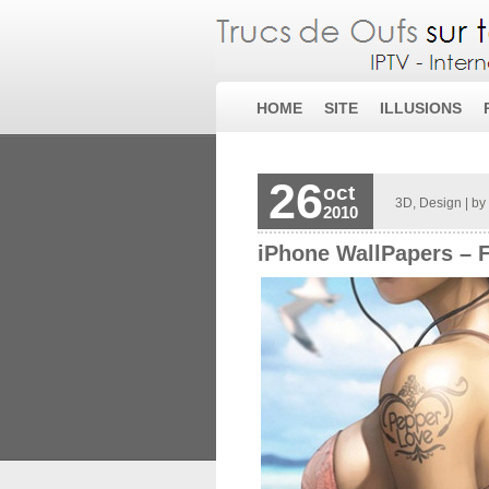
HOME
SITE
ILLUSIONS
26
oct
3D
,
Design
| by
2010
iPhone WallPapers – 