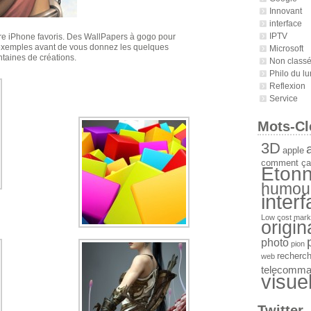
Innovant
interface
IPTV
re iPhone favoris. Des WallPapers à gogo pour
s exemples avant de vous donnez les quelques
Microsoft
ntaines de créations.
Non class
Philo du lu
Reflexion
Service
Mots-Cl
3D
a
apple
comment ça
Etonn
humou
inter
Low cost
mark
origin
photo
pion
recherc
web
telecomm
visue
Twitter