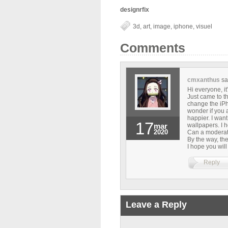
designrfix
3d
,
art
,
image
,
iphone
,
visuel
Comments
cmxanthus
sa
Hi everyone, i
Just came to th
change the iPh
wonder if you 
happier. I want
17
mar
wallpapers. I h
2020
Can a moderato
By the way, the
I hope you will l
Reply
Leave a Reply