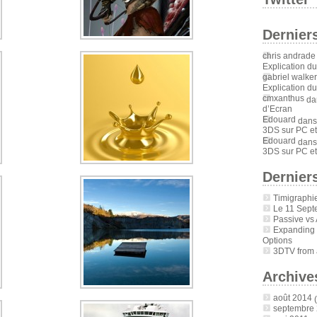
Dernier
chris andrade
Explication d
gabriel walker
Explication d
cmxanthus
da
d’Ecran
Edouard
dan
3DS sur PC et
Edouard
dan
3DS sur PC et
Derniers
Timigraphi
Le 11 Sept
Passive vs 
Expanding
Options
3DTV from a
Archive
août 2014
(
septembre