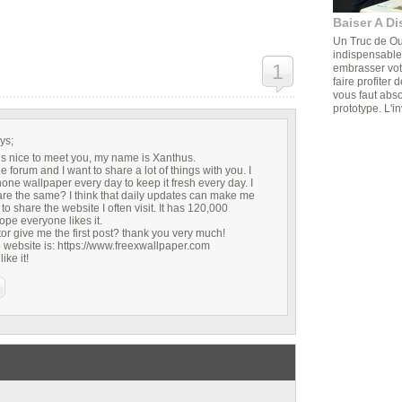
Baiser A Di
Un Truc de Ouf
indispensable,
1
embrasser votr
faire profiter 
vous faut abs
prototype. L'in
ys;
t’s nice to meet you, my name is Xanthus.
e forum and I want to share a lot of things with you. I
one wallpaper every day to keep it fresh every day. I
are the same? I think that daily updates can make me
 to share the website I often visit. It has 120,000
ope everyone likes it.
r give me the first post? thank you very much!
 website is:
https://www.freexwallpaper.com
ike it!