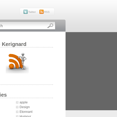
Twitter
RSS
e Kerignard
ies
apple
Design
Etonnant
Humour