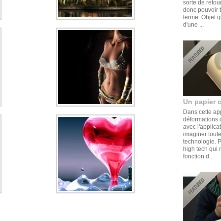
sorte de retou
donc pouvoir t
terme. Objet q
d'une ...
Un papier 
Dans cette ap
déformations d
avec l'applica
imaginer toute
technologie. 
high tech qui 
fonction d...