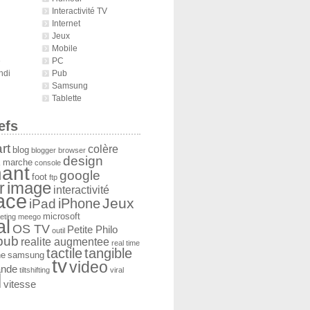
Interactivité TV
Internet
Jeux
Mobile
é
PC
ndi
Pub
Samsung
Tablette
efs
rt
colère
blog
blogger
browser
design
 marche
console
ant
google
foot
ftp
image
r
interactivité
face
Jeux
iPad
iPhone
microsoft
eting
meego
al
OS TV
Petite Philo
outil
pub
realite augmentee
real time
tactile
tangible
he
samsung
tv
video
ande
tiltshifting
viral
l
vitesse