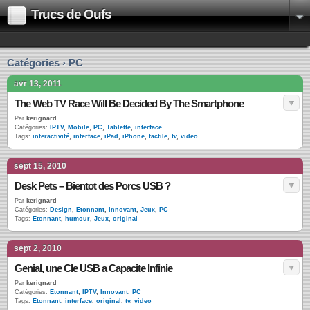
Trucs de Oufs
Catégories › PC
avr 13, 2011
The Web TV Race Will Be Decided By The Smartphone
Par
kerignard
Catégories:
IPTV
,
Mobile
,
PC
,
Tablette
,
interface
Tags:
interactivité
,
interface
,
iPad
,
iPhone
,
tactile
,
tv
,
video
sept 15, 2010
Desk Pets – Bientot des Porcs USB ?
Par
kerignard
Catégories:
Design
,
Etonnant
,
Innovant
,
Jeux
,
PC
Tags:
Etonnant
,
humour
,
Jeux
,
original
sept 2, 2010
Genial, une Cle USB a Capacite Infinie
Par
kerignard
Catégories:
Etonnant
,
IPTV
,
Innovant
,
PC
Tags:
Etonnant
,
interface
,
original
,
tv
,
video