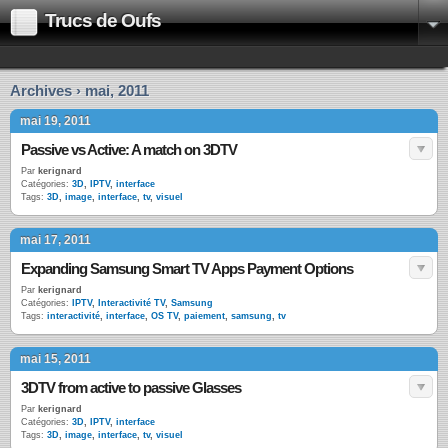
Trucs de Oufs
Archives › mai, 2011
mai 19, 2011
Passive vs Active: A match on 3DTV
Par
kerignard
Catégories:
3D
,
IPTV
,
interface
Tags:
3D
,
image
,
interface
,
tv
,
visuel
mai 17, 2011
Expanding Samsung Smart TV Apps Payment Options
Par
kerignard
Catégories:
IPTV
,
Interactivité TV
,
Samsung
Tags:
interactivité
,
interface
,
OS TV
,
paiement
,
samsung
,
tv
mai 15, 2011
3DTV from active to passive Glasses
Par
kerignard
Catégories:
3D
,
IPTV
,
interface
Tags:
3D
,
image
,
interface
,
tv
,
visuel