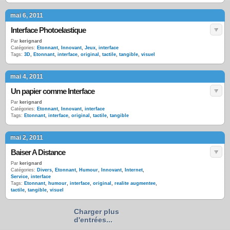
mai 6, 2011
Interface Photoelastique
Par
kerignard
Catégories:
Etonnant
,
Innovant
,
Jeux
,
interface
Tags:
3D
,
Etonnant
,
interface
,
original
,
tactile
,
tangible
,
visuel
mai 4, 2011
Un papier comme Interface
Par
kerignard
Catégories:
Etonnant
,
Innovant
,
interface
Tags:
Etonnant
,
interface
,
original
,
tactile
,
tangible
mai 2, 2011
Baiser A Distance
Par
kerignard
Catégories:
Divers
,
Etonnant
,
Humour
,
Innovant
,
Internet
,
Service
,
interface
Tags:
Etonnant
,
humour
,
interface
,
original
,
realite augmentee
,
tactile
,
tangible
,
visuel
Charger plus
d'entrées...