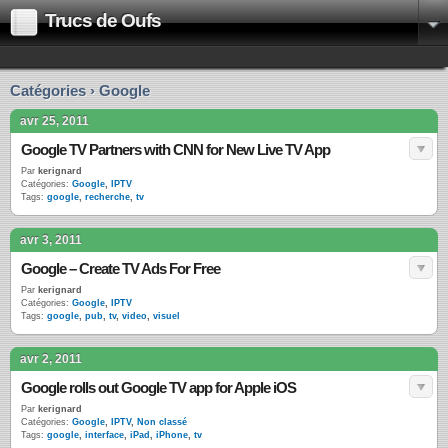
Trucs de Oufs
Catégories › Google
avr 25, 2011
Google TV Partners with CNN for New Live TV App
Par
kerignard
Catégories:
Google
,
IPTV
Tags:
google
,
recherche
,
tv
avr 3, 2011
Google – Create TV Ads For Free
Par
kerignard
Catégories:
Google
,
IPTV
Tags:
google
,
pub
,
tv
,
video
,
visuel
avr 2, 2011
Google rolls out Google TV app for Apple iOS
Par
kerignard
Catégories:
Google
,
IPTV
,
Non classé
Tags:
google
,
interface
,
iPad
,
iPhone
,
tv