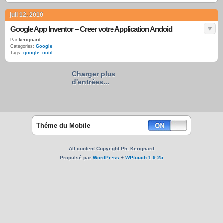
juil 12, 2010
Google App Inventor – Creer votre Application Andoid
Par
kerignard
Catégories:
Google
Tags:
google
,
outil
Charger plus
d'entrées...
Théme du Mobile
All content Copyright Ph. Kerignard
Propulsé par
WordPress
+
WPtouch 1.9.25