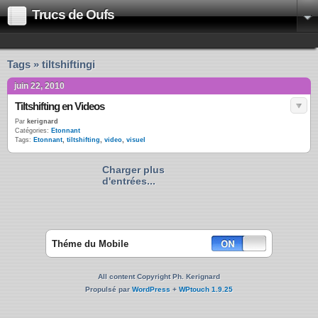
Trucs de Oufs
Tags » tiltshiftingi
juin 22, 2010
Tiltshifting en Videos
Par
kerignard
Catégories:
Etonnant
Tags:
Etonnant
,
tiltshifting
,
video
,
visuel
Charger plus
d'entrées...
Théme du Mobile
All content Copyright Ph. Kerignard
Propulsé par
WordPress
+
WPtouch 1.9.25