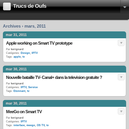
Trucs de Oufs
Archives › mars, 2011
mar 31, 2011
Apple working on Smart TV prototype
Par
kerignard
Catégories:
Design
,
IPTV
Tags:
apple
,
tv
mar 30, 2011
Nouvelle bataille TV- Canal+ dans la television gratuite ?
Par
kerignard
Catégories:
IPTV
,
Service
Tags:
Etonnant
,
tv
mar 30, 2011
MeeGo on Smart TV
Par
kerignard
Catégories:
IPTV
Tags:
interface
,
meego
,
OS TV
,
tv