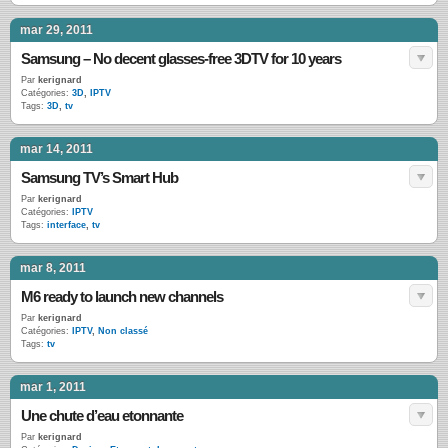
mar 29, 2011
Samsung – No decent glasses-free 3DTV for 10 years
Par
kerignard
Catégories:
3D
,
IPTV
Tags:
3D
,
tv
mar 14, 2011
Samsung TV’s Smart Hub
Par
kerignard
Catégories:
IPTV
Tags:
interface
,
tv
mar 8, 2011
M6 ready to launch new channels
Par
kerignard
Catégories:
IPTV
,
Non classé
Tags:
tv
mar 1, 2011
Une chute d’eau etonnante
Par
kerignard