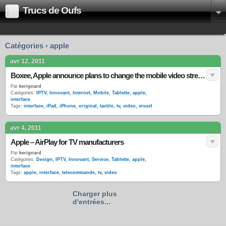
Trucs de Oufs
Catégories › apple
avr 12, 2011
Boxee, Apple announce plans to change the mobile video streaming landscape
Par
kerignard
Catégories:
IPTV
,
Innovant
,
Internet
,
Mobile
,
Tablette
,
apple
,
interface
Tags:
interface
,
iPad
,
iPhone
,
original
,
tactile
,
tv
,
video
,
visuel
avr 4, 2011
Apple – AirPlay for TV manufacturers
Par
kerignard
Catégories:
Design
,
IPTV
,
Innovant
,
Service
,
Tablette
,
apple
,
interface
Tags:
apple
,
interface
,
telecommande
,
tv
,
video
Charger plus
d'entrées...