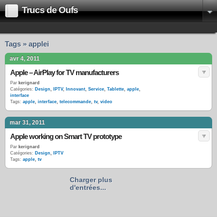
Trucs de Oufs
Tags » applei
avr 4, 2011
Apple – AirPlay for TV manufacturers
Par
kerignard
Catégories:
Design
,
IPTV
,
Innovant
,
Service
,
Tablette
,
apple
,
interface
Tags:
apple
,
interface
,
telecommande
,
tv
,
video
mar 31, 2011
Apple working on Smart TV prototype
Par
kerignard
Catégories:
Design
,
IPTV
Tags:
apple
,
tv
Charger plus
d'entrées...