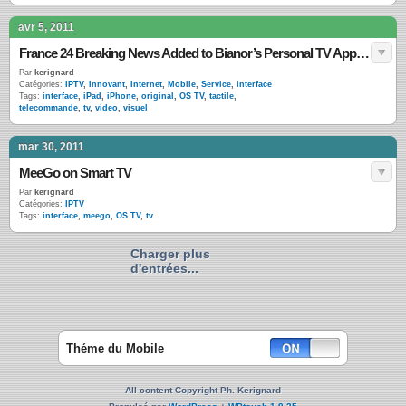
avr 5, 2011
France 24 Breaking News Added to Bianor’s Personal TV App iMediaShare
Par
kerignard
Catégories:
IPTV
,
Innovant
,
Internet
,
Mobile
,
Service
,
interface
Tags:
interface
,
iPad
,
iPhone
,
original
,
OS TV
,
tactile
,
telecommande
,
tv
,
video
,
visuel
mar 30, 2011
MeeGo on Smart TV
Par
kerignard
Catégories:
IPTV
Tags:
interface
,
meego
,
OS TV
,
tv
Charger plus
d'entrées...
Théme du Mobile
All content Copyright Ph. Kerignard