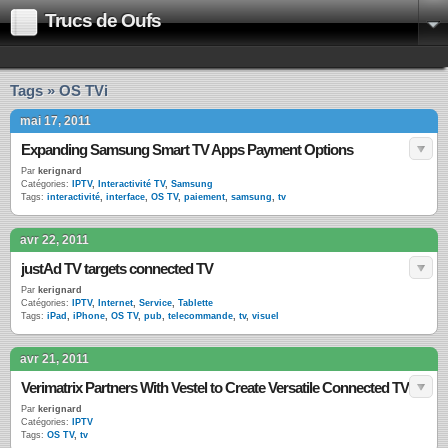
Trucs de Oufs
Tags » OS TVi
mai 17, 2011
Expanding Samsung Smart TV Apps Payment Options
Par
kerignard
Catégories:
IPTV
,
Interactivité TV
,
Samsung
Tags:
interactivité
,
interface
,
OS TV
,
paiement
,
samsung
,
tv
avr 22, 2011
justAd TV targets connected TV
Par
kerignard
Catégories:
IPTV
,
Internet
,
Service
,
Tablette
Tags:
iPad
,
iPhone
,
OS TV
,
pub
,
telecommande
,
tv
,
visuel
avr 21, 2011
Verimatrix Partners With Vestel to Create Versatile Connected TV
Par
kerignard
Catégories:
IPTV
Tags:
OS TV
,
tv