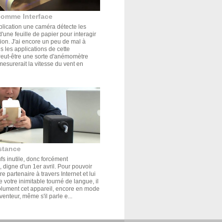
comme Interface
plication une caméra détecte les
'une feuille de papier pour interagir
tion. J'ai encore un peu de mal à
s les applications de cette
Peut-être une sorte d'anémomètre
mesurerait la vitesse du vent en
stance
s inutile, donc forcément
 digne d'un 1er avril. Pour pouvoir
e partenaire à travers Internet et lui
de votre inimitable tourné de langue, il
olument cet appareil, encore en mode
venteur, même s'il parle e...