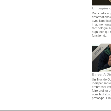
Un papier 
Dans cette ap
déformations d
avec l'applica
imaginer toute
technologie. 
high tech qui 
fonction d...
Baiser A Di
Un Truc de Ouf
indispensable,
embrasser votr
faire profiter 
vous faut abs
prototype. L'in