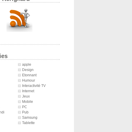
ies
apple
Design
Etonnant
Humour
Interactivité TV
Internet
Jeux
Mobile
é
PC
ndi
Pub
Samsung
Tablette