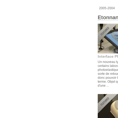
2005-2004
Etonnan
Interface P
Un nouveau ty
certains labor
photoelastique
sorte de retou
donc pouvoir t
terme. Objet q
d'une ...