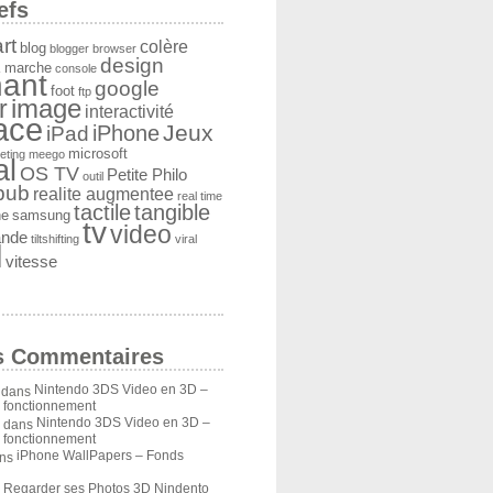
efs
rt
colère
blog
blogger
browser
design
 marche
console
ant
google
foot
ftp
image
r
interactivité
face
Jeux
iPad
iPhone
microsoft
eting
meego
al
OS TV
Petite Philo
outil
pub
realite augmentee
real time
tactile
tangible
he
samsung
tv
video
ande
tiltshifting
viral
l
vitesse
s Commentaires
Nintendo 3DS Video en 3D –
dans
u fonctionnement
Nintendo 3DS Video en 3D –
dans
u fonctionnement
iPhone WallPapers – Fonds
ns
Regarder ses Photos 3D Nindento
s