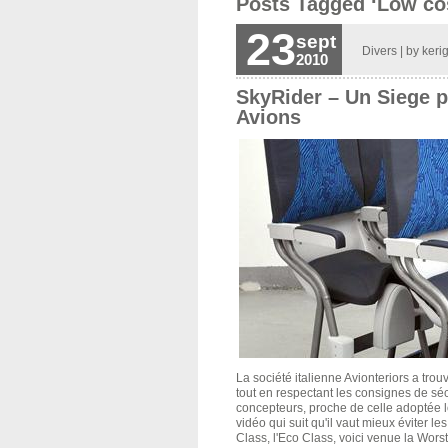
Posts Tagged ‘Low co
23
sept
Divers
| by
keri
2010
SkyRider – Un Siege p
Avions
La société italienne Avionteriors a tro
tout en respectant les consignes de sécu
concepteurs, proche de celle adoptée l
vidéo qui suit qu'il vaut mieux éviter l
Class, l'Eco Class, voici venue la Wors