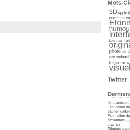
Mots-Cl
3D
a
apple
comment ça
Etonn
humou
inter
Low cost
mark
origin
photo
pion
recherc
web
telecomm
visue
Twitter
Dernier
chris andrade
Explication d
gabriel walker
Explication d
cmxanthus
da
d’Ecran
Edouard
dan