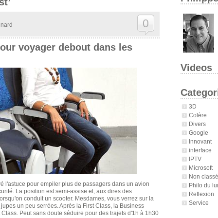
st’
0
gnard
our voyager debout dans les
Videos
Categor
3D
Colère
Divers
Google
Innovant
interface
IPTV
Microsoft
Non class
uvé l'astuce pour empiler plus de passagers dans un avion
Philo du lu
rité. La position est semi-assise et, aux dires des
Reflexion
orsqu'on conduit un scooter. Mesdames, vous verrez sur la
Service
es jupes un peu serrées. Après la First Class, la Business
t Class. Peut sans doute séduire pour des trajets d'1h à 1h30