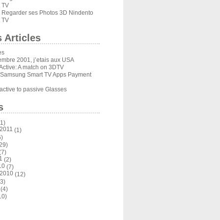
 TV
Regarder ses Photos 3D Nindento
s
 TV
 Articles
es
embre 2001, j’etais aux USA
Active: A match on 3DTV
 Samsung Smart TV Apps Payment
ctive to passive Glasses
s
1)
 2011
(1)
)
29)
(7)
1
(2)
10
(7)
 2010
(12)
3)
(4)
10)