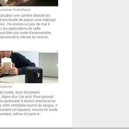
comme Interface
plication une caméra détecte les
'une feuille de papier pour interagir
tion. J'ai encore un peu de mal à
s les applications de cette
Peut-être une sorte d'anémomètre
mesurerait la vitesse du vent en
stance
s inutile, donc forcément
 digne d'un 1er avril. Pour pouvoir
e partenaire à travers Internet et lui
de votre inimitable tourné de langue, il
olument cet appareil, encore en mode
venteur, même s'il parle e...