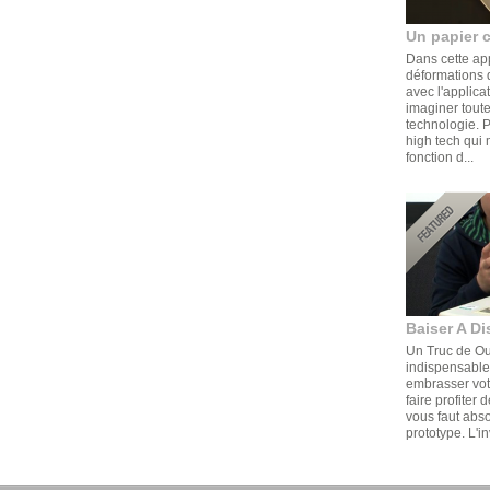
Un papier 
Dans cette ap
déformations d
avec l'applica
imaginer toute
technologie. 
high tech qui 
fonction d...
Baiser A Di
Un Truc de Ouf
indispensable,
embrasser votr
faire profiter 
vous faut abs
prototype. L'in