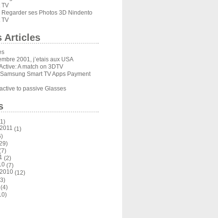
 TV
Regarder ses Photos 3D Nindento
s
 TV
 Articles
es
embre 2001, j’etais aux USA
Active: A match on 3DTV
 Samsung Smart TV Apps Payment
ctive to passive Glasses
s
1)
 2011
(1)
)
29)
(7)
1
(2)
10
(7)
 2010
(12)
3)
(4)
10)