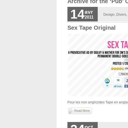
Archive for the ‘Pub’ 
14
avr
Design
,
Divers
,
2011
Sex Tape Original
Pour les non anglicistes Tape en anglais
Read More
oct