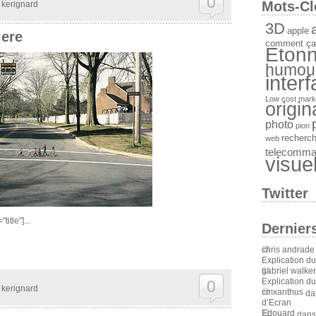
0
Mots-Cl
y
kerignard
3D
a
apple
iere
comment ça
Etonn
humou
inter
Low cost
mark
origin
photo
pion
recherc
web
telecomm
visue
Twitter
itle"]...
Dernier
chris andrade
Explication d
gabriel walker
Explication d
0
y
kerignard
cmxanthus
da
d’Ecran
Edouard
dan