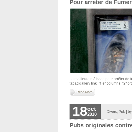
Pour arreter de Fumer
La meilleure méthode pour arrêter de f
tabac[gallery link="file" columns="2" orde
Read More
18
oct
Divers
,
Pub
| b
2010
Pubs originales contre