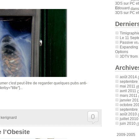
3DS sur PC et
Edouard
dan
3DS sur PC et
Derniers
Timigraphi
Le 11 Sept
Passive vs 
Expanding
Options
3DTV from a
Archive
août 2014
(
septembre
umer c'est peut être de regarder quelques pubs anti-
mai 2011
(6
rby="title"]...
avril 2011
(
mars 2011
janvier 201
octobre 20
septembre
août 2010
0
(
y
kerignard
juillet 2010
juin 2010
(
 l’Obesite
2009-2005