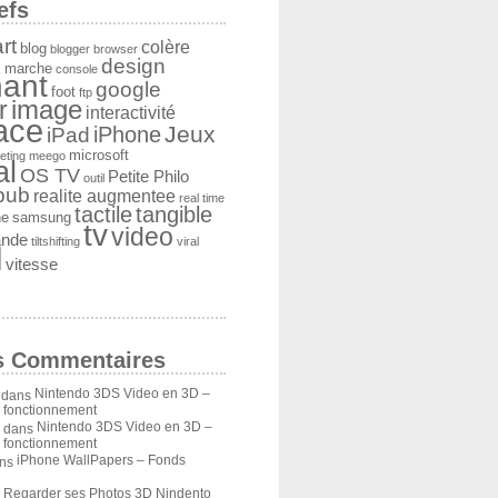
efs
rt
colère
blog
blogger
browser
design
 marche
console
ant
google
foot
ftp
image
r
interactivité
face
Jeux
iPad
iPhone
microsoft
eting
meego
al
OS TV
Petite Philo
outil
pub
realite augmentee
real time
tactile
tangible
he
samsung
tv
video
ande
tiltshifting
viral
l
vitesse
s Commentaires
Nintendo 3DS Video en 3D –
dans
u fonctionnement
Nintendo 3DS Video en 3D –
dans
u fonctionnement
iPhone WallPapers – Fonds
ns
Regarder ses Photos 3D Nindento
s