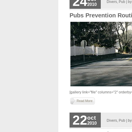
24
Divers
,
Pub
| b
2010
Pubs Prevention Rout
[gallery link="file" columns="2" orderby="t
Read More
22
oct
Divers
,
Pub
| b
2010