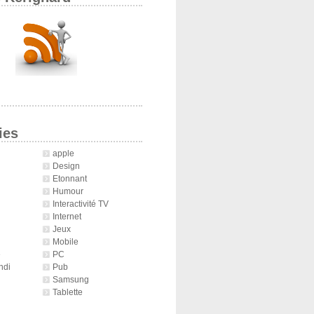
ies
apple
Design
Etonnant
Humour
Interactivité TV
Internet
Jeux
Mobile
é
PC
ndi
Pub
Samsung
Tablette