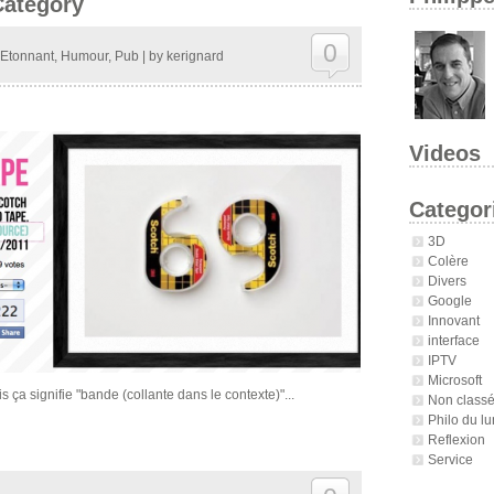
Category
0
Etonnant
,
Humour
,
Pub
| by
kerignard
Videos
Categor
3D
Colère
Divers
Google
Innovant
interface
IPTV
Microsoft
 ça signifie "bande (collante dans le contexte)"...
Non class
Philo du lu
Reflexion
Service