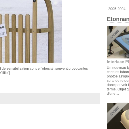
2005-2004
Etonnan
Interface P
Un nouveau ty
de sensibilisation contre l'obésité, souvent provocantes
certains labor
itle"]...
photoelastique
sorte de retou
donc pouvoir t
terme. Objet q
d'une ...