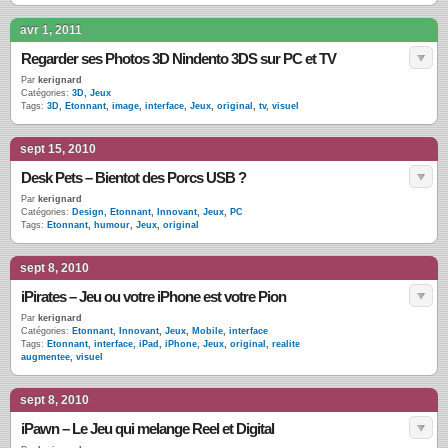
avr 1, 2011
Regarder ses Photos 3D Nindento 3DS sur PC et TV
Par
kerignard
Catégories:
3D
,
Jeux
Tags:
3D
,
Etonnant
,
image
,
interface
,
Jeux
,
original
,
tv
,
visuel
sept 15, 2010
Desk Pets – Bientot des Porcs USB ?
Par
kerignard
Catégories:
Design
,
Etonnant
,
Innovant
,
Jeux
,
PC
Tags:
Etonnant
,
humour
,
Jeux
,
original
sept 8, 2010
iPirates – Jeu ou votre iPhone est votre Pion
Par
kerignard
Catégories:
Etonnant
,
Innovant
,
Jeux
,
Mobile
,
interface
Tags:
Etonnant
,
interface
,
iPad
,
iPhone
,
Jeux
,
original
,
realite
augmentee
,
visuel
sept 8, 2010
iPawn – Le Jeu qui melange Reel et Digital