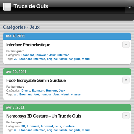
Trucs de Oufs
Catégories › Jeux
mai 6, 2011
Interface Photoelastique
Par
kerignard
Catégories:
Etonnant
,
Innovant
,
Jeux
,
interface
Tags:
3D
,
Etonnant
,
interface
,
original
,
tactile
,
tangible
,
visuel
avr 20, 2011
Foot- Incroyable Gamin Surdoue
Par
kerignard
Catégories:
Divers
,
Etonnant
,
Humour
,
Jeux
Tags:
art
,
Etonnant
,
foot
,
humour
,
Jeux
,
visuel
,
vitesse
avr 8, 2011
Nemopsys 3D Gesture – Un Truc de Oufs
Par
kerignard
Catégories:
3D
,
Etonnant
,
Innovant
,
Jeux
,
interface
Tags:
3D
,
Etonnant
,
interface
,
original
,
tactile
,
tangible
,
visuel