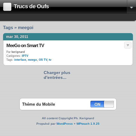
Trucs de Oufs
Tags » meegoi
mar 30, 2011
MeeGo on Smart TV
Par
kerignard
Catégories:
IPTV
Tags:
interface
,
meego
,
OS TV
,
tv
Charger plus
d'entrées...
Théme du Mobile
All content Copyright Ph. Kerignard
Propulsé par
WordPress
+
WPtouch 1.9.25