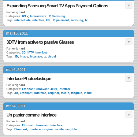
Expanding Samsung Smart TV Apps Payment Options
Par
kerignard
Catégories:
IPTV
,
Interactivité TV
,
Samsung
Tags:
interactivité
,
interface
,
OS TV
,
paiement
,
samsung
,
tv
mai 15, 2011
3DTV from active to passive Glasses
Par
kerignard
Catégories:
3D
,
IPTV
,
interface
Tags:
3D
,
image
,
interface
,
tv
,
visuel
mai 6, 2011
Interface Photoelastique
Par
kerignard
Catégories:
Etonnant
,
Innovant
,
Jeux
,
interface
Tags:
3D
,
Etonnant
,
interface
,
original
,
tactile
,
tangible
,
visuel
mai 4, 2011
Un papier comme Interface
Par
kerignard
Catégories:
Etonnant
,
Innovant
,
interface
Tags:
Etonnant
,
interface
,
original
,
tactile
,
tangible