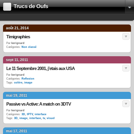
Trucs de Oufs
août 21, 2014
Timigraphies
Par
kerignard
Catégories:
Non classé
sept 11, 2011
Le 11 Septembre 2001, j’etais aux USA
Par
kerignard
Catégories:
Reflexion
Tags:
colère
,
image
mai 19, 2011
Passive vs Active: A match on 3DTV
Par
kerignard
Catégories:
3D
,
IPTV
,
interface
Tags:
3D
,
image
,
interface
,
tv
,
visuel
mai 17, 2011