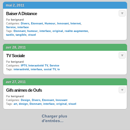
mai 2, 2011
Baiser A Distance
Par
kerignard
Catégories:
Divers
,
Etonnant
,
Humour
,
Innovant
,
Internet
,
Service
,
interface
Tags:
Etonnant
,
humour
,
interface
,
original
,
realite augmentee
,
tactile
,
tangible
,
visuel
avr 28, 2011
TV Sociale
Par
kerignard
Catégories:
IPTV
,
Interactivité TV
,
Service
Tags:
interactivité
,
interface
,
social TV
,
tv
avr 27, 2011
Gifs animes de Oufs
Par
kerignard
Catégories:
Design
,
Divers
,
Etonnant
,
Innovant
Tags:
art
,
design
,
Etonnant
,
interface
,
original
,
visuel
Charger plus
d'entrées...