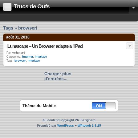
Trucs de Oufs
Tags » browseri
août 31, 2010
iLunascape – Un Browser adapte a l’iPad
Par
kerignard
Catégories:
Internet
,
interface
Tags:
browser
,
interface
Charger plus
d'entrées...
Théme du Mobile
All content Copyright Ph. Kerignard
Propulsé par
WordPress
+
WPtouch 1.9.25