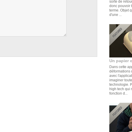
sorte de retou
donc pouvoir t
terme. Objet q
d'une ...
Un papier 
Dans cette ap
déformations d
avec l'applica
imaginer toute
technologie. 
high tech qui 
fonction d...