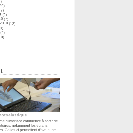
)
29)
(7)
1
(2)
10
(7)
 2010
(12)
3)
(4)
10)
t
hotoelastique
pe d'interface commence à sortir de
atoires, notamment les écrans
s. Celles-ci permettent d'avoir une