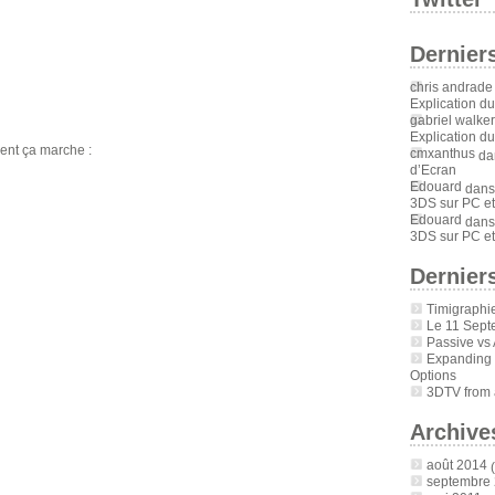
Dernier
chris andrade
Explication d
gabriel walker
Explication d
ent ça marche :
cmxanthus
da
d’Ecran
Edouard
dan
3DS sur PC et
Edouard
dan
3DS sur PC et
Derniers
Timigraphi
Le 11 Sept
Passive vs 
Expanding
Options
3DTV from a
Archive
août 2014
(
septembre