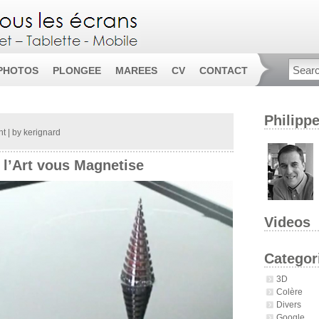
PHOTOS
PLONGEE
MAREES
CV
CONTACT
Philipp
nt
| by
kerignard
 l’Art vous Magnetise
Videos
Categor
3D
Colère
Divers
Google