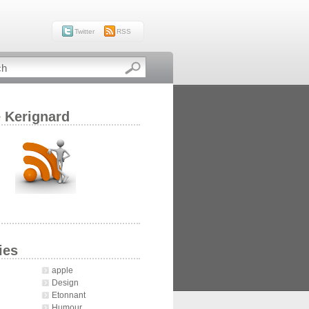
Twitter
RSS
e Kerignard
ies
apple
Design
Etonnant
Humour