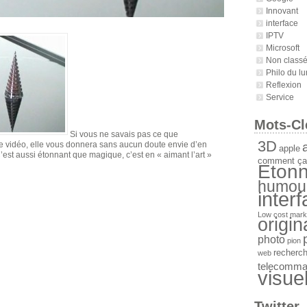
Innovant
interface
IPTV
Microsoft
Non class
Philo du lu
Reflexion
Service
Mots-Cl
Si vous ne savais pas ce que
3D
a
tte vidéo, elle vous donnera sans aucun doute envie d’en
apple
’est aussi étonnant que magique, c’est en « aimant l’art »
comment ça
Etonn
humou
inter
Low cost
mark
origin
photo
pion
recherc
web
telecomm
visue
Twitter