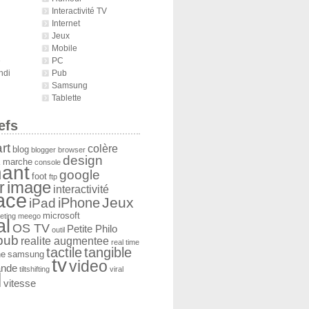
Interactivité TV
Internet
Jeux
Mobile
é
PC
ndi
Pub
Samsung
Tablette
efs
rt
colère
blog
blogger
browser
design
 marche
console
ant
google
foot
ftp
image
r
interactivité
face
Jeux
iPad
iPhone
microsoft
eting
meego
al
OS TV
Petite Philo
outil
pub
realite augmentee
real time
tactile
tangible
he
samsung
tv
video
ande
tiltshifting
viral
l
vitesse