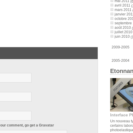
mai 2011
(6
avril 2011
(
mars 2011
janvier 201
octobre 20
septembre
août 2010
(
juillet 2010
juin 2010
(
2009-2005
2005-2004
Etonnan
Interface P
Un nouveau ty
 your comment, go get a
Gravatar
certains labor
photoelastique