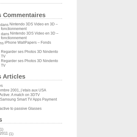
s Commentaires
Nintendo 3DS Video en 3D –
dans
u fonctionnement
Nintendo 3DS Video en 3D –
dans
u fonctionnement
iPhone WallPapers – Fonds
ns
Regarder ses Photos 3D Nindento
s
 TV
Regarder ses Photos 3D Nindento
s
 TV
 Articles
es
embre 2001, j’etais aux USA
Active: A match on 3DTV
 Samsung Smart TV Apps Payment
ctive to passive Glasses
s
1)
 2011
(1)