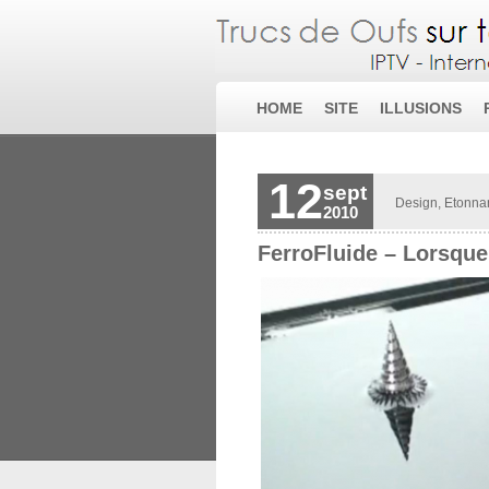
HOME
SITE
ILLUSIONS
12
sept
Design
,
Etonna
2010
FerroFluide – Lorsque