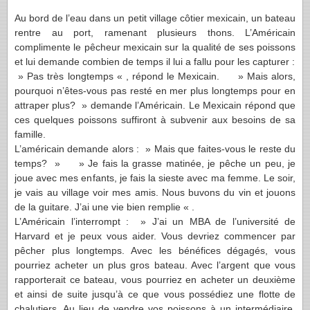
Au bord de l’eau dans un petit village côtier mexicain, un bateau
rentre au port, ramenant plusieurs thons. L’Américain
complimente le pêcheur mexicain sur la qualité de ses poissons
et lui demande combien de temps il lui a fallu pour les capturer :
» Pas très longtemps « , répond le Mexicain. » Mais alors,
pourquoi n’êtes-vous pas resté en mer plus longtemps pour en
attraper plus? » demande l’Américain. Le Mexicain répond que
ces quelques poissons suffiront à subvenir aux besoins de sa
famille.
L’américain demande alors : » Mais que faites-vous le reste du
temps? » » Je fais la grasse matinée, je pêche un peu, je
joue avec mes enfants, je fais la sieste avec ma femme. Le soir,
je vais au village voir mes amis. Nous buvons du vin et jouons
de la guitare. J’ai une vie bien remplie « .
L’Américain l’interrompt : » J’ai un MBA de l’université de
Harvard et je peux vous aider. Vous devriez commencer par
pêcher plus longtemps. Avec les bénéfices dégagés, vous
pourriez acheter un plus gros bateau. Avec l’argent que vous
rapporterait ce bateau, vous pourriez en acheter un deuxième
et ainsi de suite jusqu’à ce que vous possédiez une flotte de
chalutiers. Au lieu de vendre vos poissons à un intermédiaire,