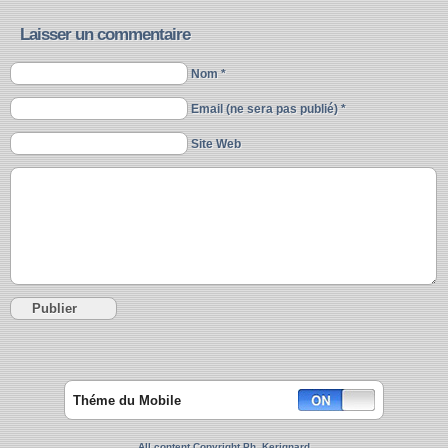
Laisser un commentaire
Nom *
Email (ne sera pas publié) *
Site Web
Théme du Mobile
All content Copyright Ph. Kerignard