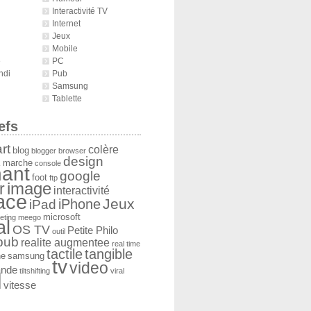
Interactivité TV
Internet
Jeux
Mobile
é
PC
ndi
Pub
Samsung
Tablette
efs
rt
colère
blog
blogger
browser
design
 marche
console
ant
google
foot
ftp
image
r
interactivité
face
Jeux
iPad
iPhone
microsoft
eting
meego
al
OS TV
Petite Philo
outil
pub
realite augmentee
real time
tactile
tangible
he
samsung
tv
video
ande
tiltshifting
viral
l
vitesse