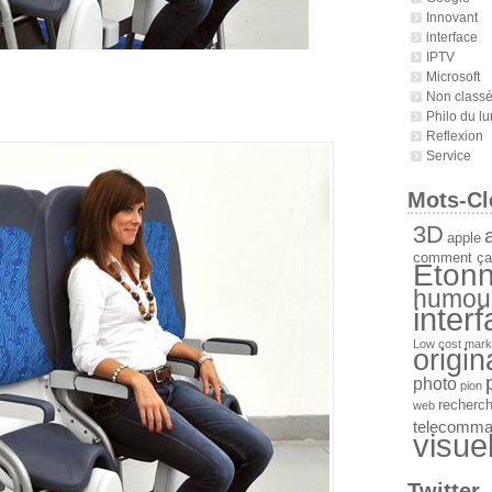
Innovant
interface
IPTV
Microsoft
Non class
Philo du lu
Reflexion
Service
Mots-Cl
3D
a
apple
comment ça
Etonn
humou
inter
Low cost
mark
origin
photo
pion
recherc
web
telecomm
visue
Twitter