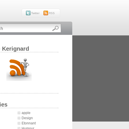
Twitter
RSS
e Kerignard
ies
apple
Design
Etonnant
Humour