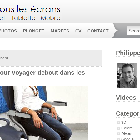
PHOTOS
PLONGEE
MAREES
CV
CONTACT
Philipp
gnard
our voyager debout dans les
Videos
Categor
3D
Colère
Divers
Google