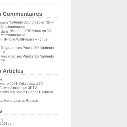
s Commentaires
Nintendo 3DS Video en 3D –
dans
u fonctionnement
Nintendo 3DS Video en 3D –
dans
u fonctionnement
iPhone WallPapers – Fonds
ns
Regarder ses Photos 3D Nindento
s
 TV
Regarder ses Photos 3D Nindento
s
 TV
 Articles
es
embre 2001, j’etais aux USA
Active: A match on 3DTV
 Samsung Smart TV Apps Payment
ctive to passive Glasses
s
1)
 2011
(1)