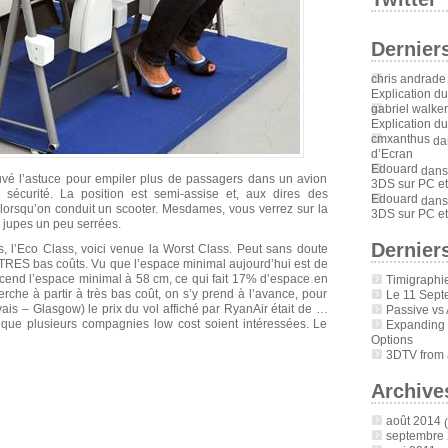
Dernier
chris andrade
Explication d
gabriel walker
Explication d
cmxanthus
da
d’Ecran
Edouard
dan
rouvé l’astuce pour empiler plus de passagers dans un avion
3DS sur PC et
 sécurité. La position est semi-assise et, aux dires des
Edouard
dan
lorsqu’on conduit un scooter. Mesdames, vous verrez sur la
3DS sur PC et
es jupes un peu serrées.
Derniers
s, l’Eco Class, voici venue la Worst Class. Peut sans doute
 TRES bas coûts. Vu que l’espace minimal aujourd’hui est de
cend l’espace minimal à 58 cm, ce qui fait 17% d’espace en
Timigraphi
rche à partir à très bas coût, on s’y prend à l’avance, pour
Le 11 Sept
s – Glasgow) le prix du vol affiché par RyanAir était de …
Passive vs 
 que plusieurs compagnies low cost soient intéressées. Le
Expanding
Options
3DTV from a
Archive
août 2014
(
septembre