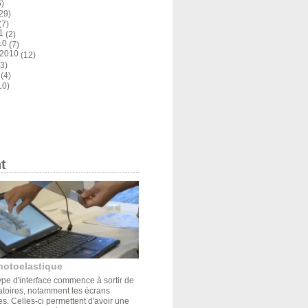
)
29)
(7)
1
(2)
10
(7)
 2010
(12)
3)
(4)
10)
t
hotoelastique
pe d'interface commence à sortir de
atoires, notamment les écrans
s. Celles-ci permettent d'avoir une