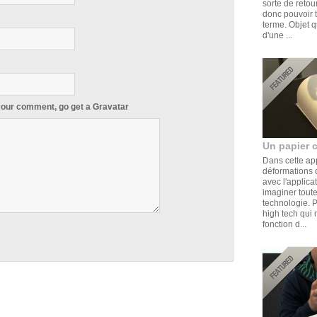
sorte de retou
donc pouvoir t
terme. Objet q
d'une ...
 your comment, go get a
Gravatar
Un papier 
Dans cette ap
déformations d
avec l'applica
imaginer toute
technologie. 
high tech qui 
fonction d...