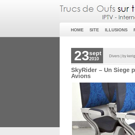
HOME
SITE
ILLUSIONS
23
sept
Divers
| by
keri
2010
SkyRider – Un Siege p
Avions