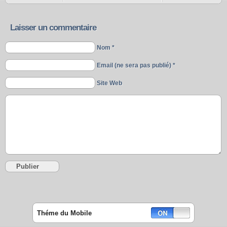
Laisser un commentaire
Nom *
Email (ne sera pas publié) *
Site Web
Théme du Mobile