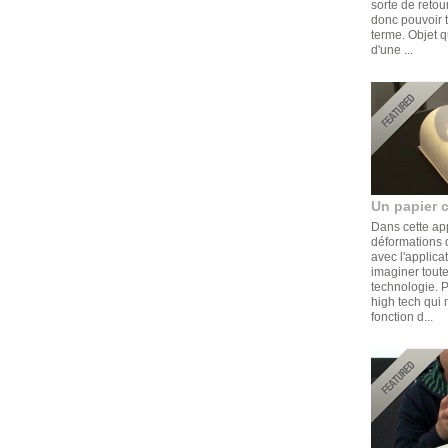
sorte de retou
donc pouvoir t
terme. Objet q
d'une ...
Un papier 
Dans cette ap
déformations d
avec l'applica
imaginer toute
technologie. 
high tech qui 
fonction d...