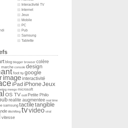
Interactivité TV
Internet
Jeux
Mobile
é
PC
ndi
Pub
Samsung
Tablette
efs
rt
colère
blog
blogger
browser
design
 marche
console
ant
google
foot
ftp
image
r
interactivité
face
Jeux
iPad
iPhone
microsoft
eting
meego
al
OS TV
Petite Philo
outil
pub
realite augmentee
real time
tactile
tangible
he
samsung
tv
video
ande
tiltshifting
viral
l
vitesse