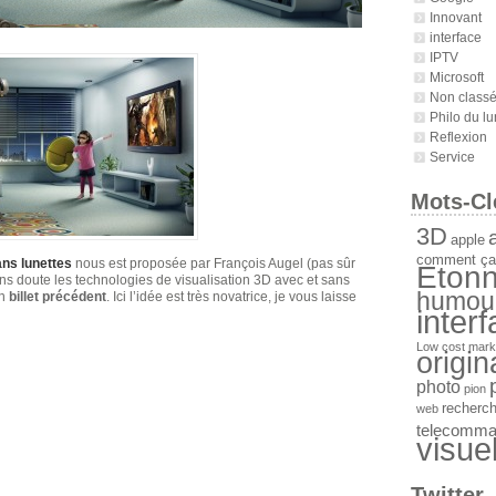
Innovant
interface
IPTV
Microsoft
Non class
Philo du lu
Reflexion
Service
Mots-Cl
3D
a
apple
comment ça
ans lunettes
nous est proposée par François Augel (pas sûr
Etonn
s doute les technologies de visualisation 3D avec et sans
humou
un
billet précédent
. Ici l’idée est très novatrice, je vous laisse
inter
Low cost
mark
origin
photo
pion
recherc
web
telecomm
visue
Twitter