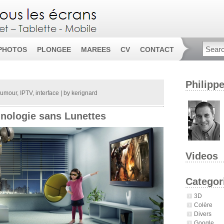
PHOTOS
PLONGEE
MAREES
CV
CONTACT
Philipp
umour
,
IPTV
,
interface
| by
kerignard
nologie sans Lunettes
Videos
Categor
3D
Colère
Divers
Google