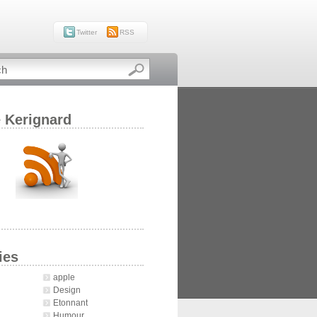
Twitter
RSS
e Kerignard
ies
apple
Design
Etonnant
Humour