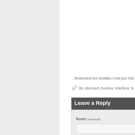
…finalement les lunettes c’est pas mal !
3d
,
etonnant
,
humour
,
interface
,
tv
Leave a Reply
Name
(required)