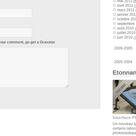
mai 2011
(6
avril 2011
(
mars 2011
janvier 201
octobre 20
septembre
août 2010
(
juillet 2010
juin 2010
(
 your comment, go get a
Gravatar
2009-2005
2005-2004
Etonnan
Interface P
Un nouveau ty
certains labor
photoelastique