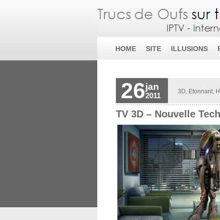
HOME
SITE
ILLUSIONS
26
jan
3D
,
Etonnant
,
H
2011
TV 3D – Nouvelle Tech