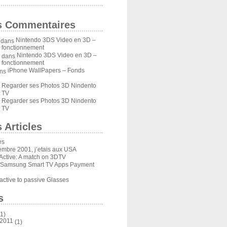
s Commentaires
Nintendo 3DS Video en 3D –
dans
u fonctionnement
Nintendo 3DS Video en 3D –
dans
u fonctionnement
iPhone WallPapers – Fonds
ns
Regarder ses Photos 3D Nindento
s
 TV
Regarder ses Photos 3D Nindento
s
 TV
 Articles
es
embre 2001, j’etais aux USA
Active: A match on 3DTV
 Samsung Smart TV Apps Payment
ctive to passive Glasses
s
1)
 2011
(1)