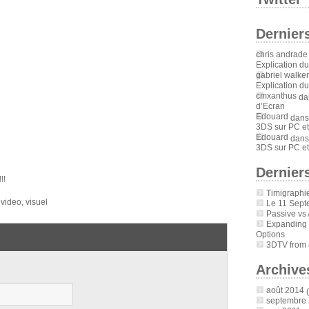
Dernier
chris andrade
Explication d
gabriel walker
Explication d
cmxanthus
da
d’Ecran
Edouard
dan
3DS sur PC et
Edouard
dan
3DS sur PC et
Derniers
!!
Timigraphi
,
video
,
visuel
Le 11 Sept
Passive vs 
Expanding
Options
3DTV from a
Archive
août 2014
(
septembre