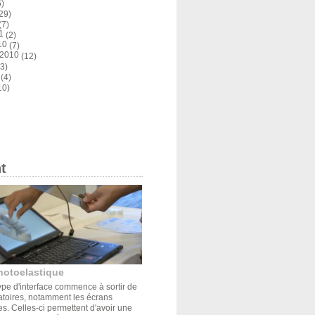
)
29)
(7)
1
(2)
10
(7)
 2010
(12)
3)
(4)
10)
t
hotoelastique
pe d'interface commence à sortir de
atoires, notamment les écrans
s. Celles-ci permettent d'avoir une