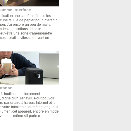
comme Interface
plication une caméra détecte les
'une feuille de papier pour interagir
tion. J'ai encore un peu de mal à
s les applications de cette
Peut-être une sorte d'anémomètre
mesurerait la vitesse du vent en
stance
s inutile, donc forcément
 digne d'un 1er avril. Pour pouvoir
e partenaire à travers Internet et lui
de votre inimitable tourné de langue, il
olument cet appareil, encore en mode
venteur, même s'il parle e...