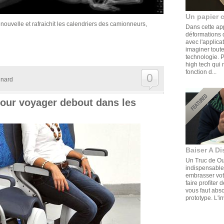
Un papier 
renouvelle et rafraichit les calendriers des camionneurs,
Dans cette ap
déformations d
avec l'applica
imaginer toute
technologie. 
high tech qui 
fonction d...
0
gnard
our voyager debout dans les
Baiser A Di
Un Truc de Ouf
indispensable,
embrasser votr
faire profiter 
vous faut abs
prototype. L'in