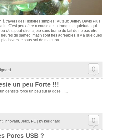
 à travers des Histoires simples : Auteur: Jeffrey Davis Plus
matin. C'est peux-être à cause de la tranquille quiétude qui
, ou c'est peut-être la joie sans borne du fait de ne pas être
s heures du samedi matin sont très agréables. Il y a quelques
 pieds vers le sous-sol de ma caba...
0
ignard
ie un peu Forte !!!
n dentiste force un peu sur la dose !!! ...
0
nt
,
Innovant
,
Jeux
,
PC
| by
kerignard
es Porcs USB ?