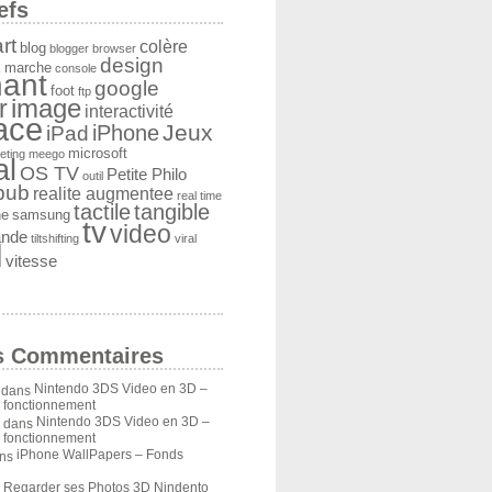
efs
rt
colère
blog
blogger
browser
design
 marche
console
ant
google
foot
ftp
image
r
interactivité
face
Jeux
iPad
iPhone
microsoft
eting
meego
al
OS TV
Petite Philo
outil
pub
realite augmentee
real time
tactile
tangible
he
samsung
tv
video
ande
tiltshifting
viral
l
vitesse
s Commentaires
Nintendo 3DS Video en 3D –
dans
u fonctionnement
Nintendo 3DS Video en 3D –
dans
u fonctionnement
iPhone WallPapers – Fonds
ns
Regarder ses Photos 3D Nindento
s