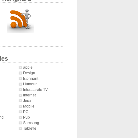
ies
apple
Design
Etonnant
Humour
Interactivité TV
Internet
Jeux
Mobile
é
PC
ndi
Pub
Samsung
Tablette