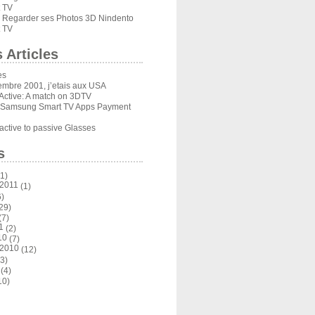
 TV
Regarder ses Photos 3D Nindento
s
 TV
 Articles
es
embre 2001, j’etais aux USA
Active: A match on 3DTV
 Samsung Smart TV Apps Payment
ctive to passive Glasses
s
1)
 2011
(1)
)
29)
(7)
1
(2)
10
(7)
 2010
(12)
3)
(4)
10)