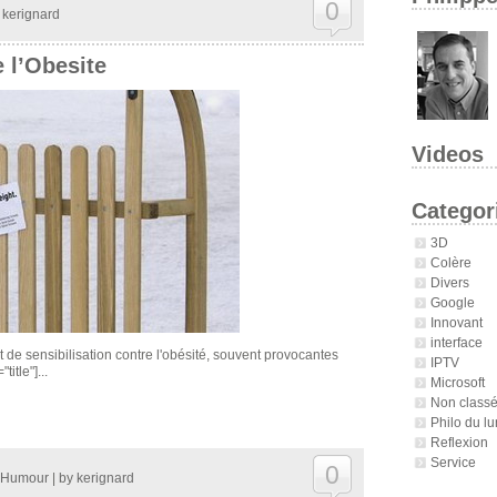
0
y
kerignard
 l’Obesite
Videos
Categor
3D
Colère
Divers
Google
Innovant
interface
de sensibilisation contre l'obésité, souvent provocantes
IPTV
itle"]...
Microsoft
Non class
Philo du lu
Reflexion
Service
0
Humour
| by
kerignard