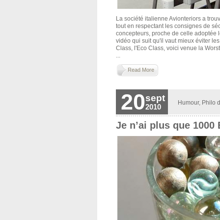
La société italienne Avionteriors a tro
tout en respectant les consignes de sécu
concepteurs, proche de celle adoptée l
vidéo qui suit qu'il vaut mieux éviter l
Class, l'Eco Class, voici venue la Wors
...
Read More
20
sept
Humour
,
Philo d
2010
Je n’ai plus que 1000 B