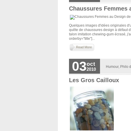
Chaussures Femmes a
Quelques images d'idées originales d'u
quête de chaussures design à défaut d'
talon imitation chewing-gum écrasé, j'a
orderby="title"]...
Read More
03
oct
Humour
,
Philo d
2010
Les Gros Cailloux