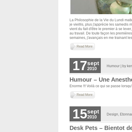
La Philosophie de la Vie du Lundi matin
je vieillis, plus j'apprécie les samedis 
vient du fait d'être le premier à se lever
au travail. De toute façon les première
semaines, j'avançais en me trainant les
Read More
17
sept
Humour
| by
ker
2010
Humour – Une Anesthes
Enorme !!! Voilà ce qui se passe lorsqu'u
Read More
15
sept
Design
,
Etonna
2010
Desk Pets – Bientot d