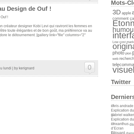
Mots-Cl
u Design de Ouf !
3D
a
apple
comment ça
Etonn
n créateur designer Kobi Levi qui raviront les femmes en
humou
être toute élégantes et de bon goût, ma préférence va au
inter
dore le détournement. [gallery link="file" columns="2"
Low cost
mark
origin
photo
pion
recherc
web
telecomm
0
visue
u lundi
| by
kerignard
Twitter
Dernier
chris andrade
Explication d
gabriel walker
Explication d
cmxanthus
da
d’Ecran
Edouard
dan