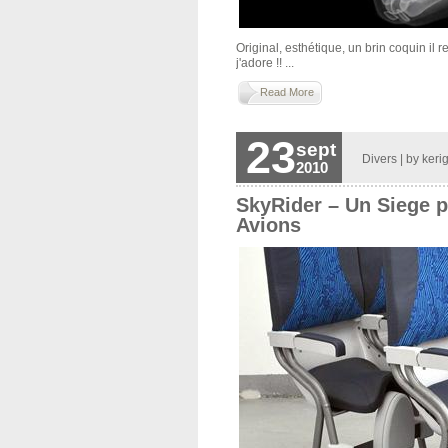
Original, esthétique, un brin coquin il 
j'adore !! ...
Read More
23
sept
Divers
| by
keri
2010
SkyRider – Un Siege p
Avions