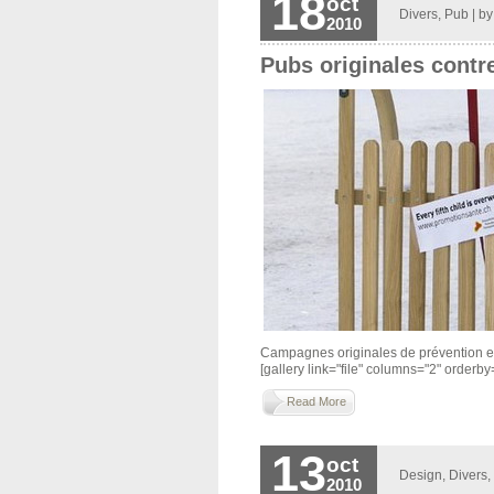
18
oct
Divers
,
Pub
| b
2010
Pubs originales contre
Campagnes originales de prévention et 
[gallery link="file" columns="2" orderby="t
Read More
13
oct
Design
,
Divers
,
2010