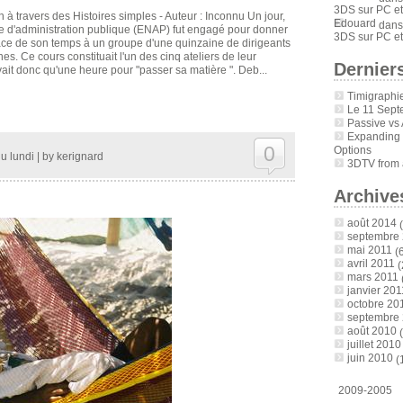
3DS sur PC et
 à travers des Histoires simples - Auteur : Inconnu Un jour,
Edouard
dan
le d'administration publique (ENAP) fut engagé pour donner
3DS sur PC et
icace de son temps à un groupe d'une quinzaine de dirigeants
. Ce cours constituait l'un des cinq ateliers de leur
Derniers
vait donc qu'une heure pour "passer sa matière ". Deb...
Timigraphi
Le 11 Sept
Passive vs 
Expanding
0
Options
u lundi
| by
kerignard
3DTV from a
Archive
août 2014
(
septembre
mai 2011
(6
avril 2011
(
mars 2011
janvier 201
octobre 20
septembre
août 2010
(
juillet 2010
juin 2010
(
2009-2005