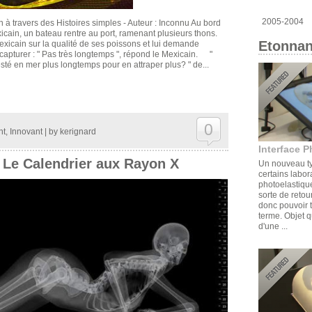
2005-2004
 à travers des Histoires simples - Auteur : Inconnu Au bord
xicain, un bateau rentre au port, ramenant plusieurs thons.
Etonnan
xicain sur la qualité de ses poissons et lui demande
s capturer : " Pas très longtemps ", répond le Mexicain. "
sté en mer plus longtemps pour en attraper plus? " de...
0
nt
,
Innovant
| by
kerignard
Interface P
 Le Calendrier aux Rayon X
Un nouveau ty
certains labor
photoelastique
sorte de retou
donc pouvoir t
terme. Objet q
d'une ...