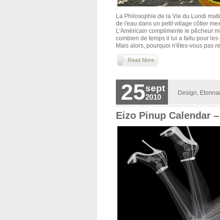
La Philosophie de la Vie du Lundi matin
de l'eau dans un petit village côtier me
L'Américain complimente le pêcheur me
combien de temps il lui a fallu pour le
Mais alors, pourquoi n'êtes-vous pas re
Read More
25
sept
Design
,
Etonna
2010
Eizo Pinup Calendar –